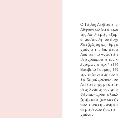
Ο Τάσος Λειβαδίτης
Αθηνών αλλά διέκοψ
της Αριστεράς εξορί
δημοσίευση του έρχ
Χατζηδημήτρη.
Εργά
χρόνια της δικτατο
Από τα πιο γνωστά τ
σταυροδρόμια του 
Συμφωνία αρ.1
(19
Βραβείο Ποίησης 19
την τελευταία του π
Τα Χειρόγραφα το
Σχετικά με τον
FEB
Λειβαδίτης, μέσα α
4
Καστοριάδη
στις λύσεις που μπ
Η επανέκδοση των πολιτικών
Φθνιποπώρου
ολοκλ
γραπτών του Καστοριάδη στη
ζητήματα (αν και έχ
Γαλλία είναι η ευκαιρία για
που είναι η μόνη δ
να ξανακάνουμε λόγο για τον
περαστικού έρωτα, 
μεγάλο Έλληνα λόγιο, που
χρόνου.
γεννήθηκε στην