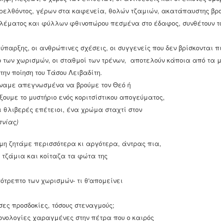
ενέθλιο τόπο του Θεοτοκόπουλου το 1541. Από τα
ελθόντος, γέρων στα καφενεία, θολών τζαμιών, ακατάπαυστης βρο
ημαντικότερα και πολυσύχναστα λιμάνια και ένας
ναδυόμενος πνευματικός χώρος, καθώς η δυτική τέχνη
έματος και φύλλων φθινοπώρου πεσμένα στο έδαφος, συνθέτουν το 
Αναγέννηση) και η ντόπια μεταβυζαντινή συγκροτούσαν αυτό
ου λέμε Κρητική Αναγέννηση.
ύπαρξης, οι ανθρώπινες σχέσεις, οι συγγενείς που δεν βρίσκονται πι
ο των χωρισμών, οι σταθμοί των τρένων, αποτελούν κάποια από τα μ
ην ποίηση του Τάσου Λειβαδίτη.
Τα κτήρια του Τσίλερ στην Αθήνα
OV
άχναμε απεγνωσμένα να βρούμε τον Θεό ή
23
Ο Έρνστ Τσίλερ (Ernst Moritz Theodor Ziller) γεννήθηκε στο
ξουμε το μυστήριο ενός κοριτσίστικου απογεύματος,
Ομπερλόσσνιτς, ένα μικρό χωριό της Σαξονίας κοντά στη
ρέσδη, στις 22 Ιουνίου 1837. Προερχόταν από οικογένεια
οι θλιβερές επέτειοι, ένα χρώμα σταχτί στον
ατασκευαστών και ακολουθώντας τον ίδιο δρόμο , σπούδασε
πνίας)
ρχιτεκτονική στην Βασιλική Σχολή Οικοδόμησης στη Δρέσδη
855-58).
 μη ζητάμε περισσότερα κι αργότερα, άντρας πια,
α τζάμια και κοίταζα τα φώτα της
ότρεπτο των χωρισμών- τι θ'απομείνει
λία στο Βυζάντιο
σιμοποιούνταν στο Βυζάντιο: ο πάπυρος, η περγαμηνή και το
όσες προσδοκίες, τόσους στεναγμούς;
αν μόνο ως πρόχειρο, και ενίοτε ήταν καλυμμένες με κερί.
ονολογίες χαραγμένες στην πέτρα που ο καιρός