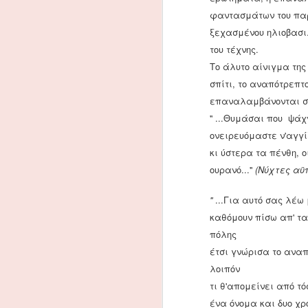
γ
φαντασμάτων του παρ
σ
α
ξεχασμένου ηλιοβασιλ
(
του τέχνης.
π
Το άλυτο αίνιγμα της 
σπίτι, το αναπότρεπτ
επαναλαμβάνονται στ
N
'' ...Θυμάσαι που ψ
ονειρευόμαστε ν'αγγί
Δ
κι ύστερα τα πένθη, 
κ
ουρανό...''
(Νύχτες αϋ
α
(1
''
...Για αυτό σας λέω
καθόμουν πίσω απ' τ
πόλης
έτσι γνώρισα το αναπ
Η γραφική ύλη και τα βιβ
NOV
λοιπόν
18
Τρία υλικά γραφικής ύλης χρη
τι θ'απομείνει από τ
χαρτί. Πλάκες χρησιμοποιούντ
ένα όνομα και δυο χρ