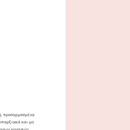
λή, προσαρμοσμένα
 υπαρξιακά και μη
ορφων γυναικών,