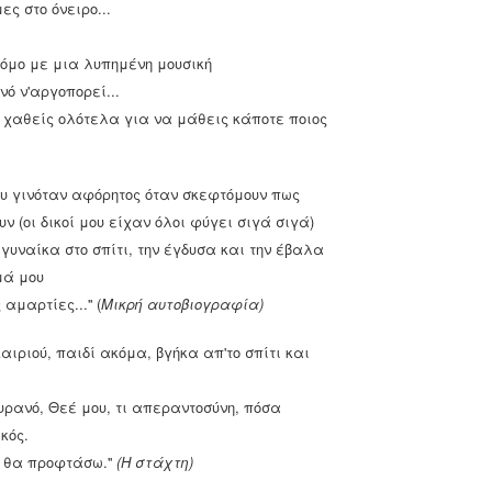
ς στο όνειρο...
ευταίο χρόνο 9.3 εκατομμύρια άνθρωποι επισκέφθηκαν τον
ντας το μουσείο στην πρώτη θέση των πιο επισκέψιμων
όμο με μια λυπημένη μουσική
νό ν'αργοπορεί...
λη και η σύγχρονη αρχαιοκαπηλία
 χαθείς ολότελα για να μάθεις κάποτε ποιος
σκαφή στην Αμφίπολη για την οποία γίνεται πρωτοφανής
ημέρωσης είχε ξεκινήσει ήδη απο το 1964 με επικεφαλής τον
ου γινόταν αφόρητος όταν σκεφτόμουν πως
 (οι δικοί μου είχαν όλοι φύγει σιγά σιγά)
» στην Κωνσταντινούπολη της Ύστερης Βυζαντινής
υναίκα στο σπίτι, την έγδυσα και την έβαλα
μά μου
λης πάντοτε ήταν κυρίαρχο το "ελληνικό" στοιχείο, απ' τα
αμαρτίες...'' (
Μικρή αυτοβιογραφία)
ο, ήταν ιδιαίτερα έκδηλη η πολιτισμική ώσμωση στο
σον αφορά δε την ύστερη περίοδο, δηλαδή από το 1261 ως το
αιριού, παιδί ακόμα, βγήκα απ'το σπίτι και
τά έντονο αφού με την ανακατάληψη της πρωτεύουσας από τον
 της διογκώθηκε αρκετά, αφού ο αυτοκράτορας έθεσε σε
ουρανό, Θεέ μου, τι απεραντοσύνη, πόσα
κός.
ΔΗΜΟΨΗΦΙΣΜΑ 1974 ΓΙΑ ΤΗΝ ΛΥΣΗ ΤΟΥ
UL
 θα προφτάσω.''
(Η στάχτη)
15
ΠΟΛΙΤΕΙΑΚΟΥ ΖΗΤΗΜΑΤΟΣ ΣΤΗΝ ΕΛΛΑΔΑ