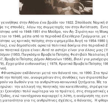
 γεννήθηκε στην Αθήνα ένα
βράδυ του 1922. Σπούδασε Νομική 
ε τις σπουδές λόγω της συμμετοχής του στην Αντίσταση. Εντ
στηκε από το 1948-1951 στο Μούδρο, τον Άη- Στράτη και τη Μακ
εται το 1946, μέσα από το περιοδικό
Ελεύθερα Γράμματα
, με 
στηκε ως κριτικός ποίησης στην εφημερίδα Αυγή το 1954-1980 
ρίας), ενώ δημοσίευσε αρκετά πολιτικά δοκίμια στο περιοδικό
Ε
ου ποιητικά έργα είναι:
Aυτό το αστέρι είναι για όλους μας
(1
κόσμου
(1953
,
Παγκόσμιο Βραβείο Ποίησης Φεστιβάλ Νεολαίας Β
57, Βραβείο Ποίησης Δήμου Αθηναίων 1958),
Βιολί για μονόχειρ
79),
Εγχειρίδιο ευθανασίας
( 1979, Κρατικό Βραβείο Ποίησης 19
νοή.
υ Φθινοπώρου
εκδίδονται μετά τον θάνατό του, το 1990. Στα πρώ
Βιομηχανική
O Amedeo Modigliani
JAN
NOV
πό την ποίησή του, αναφερόταν στις συνθήκες των στρατοπέδων
27
24
Αρχαιολογία
και το ''Κόκκινο
ορούν να δωθούν για τα ανθρώπινα-κοινωνικά ζητήματα. Με τ
γυμνό''
Τις τελευταίες δεκαετίες
ηρώνει την αλλαγή της ποιητικής του κατεύθυνσης, στρέφετα
παρατηρείται μια
Amedeo Modigliani (1884-1920).
ει ξεκινήσει πολύ νωρίτερα να το πράττει), στις στοχαστικές 
συστηματική αποκατάσταση
Ένας καταραμένος
ιέξοδος, ενώ ταυτόχρονα κυριαρχεί η λύπη, η ανάμνηση της ευτ
των βιομηχανικών κτιρίων.
καλλιτέχνης, μια
η ματαιότητα για τις ανθρώπινες σχέσεις, ο θάνατος. Η φθορ
Κατά τη δεκαετία του 1970 η
μεγαλοφυΐα; Πολλά θα
αποβιομηχάνιση κτηρίων πήρε