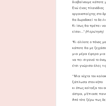
διαβαίνουμε κάποτε με
νούμερα δεν λένε ψέματα : τον τελ
Ενώ ένας πλανόδιος
Λούβρο , όπου στεγάζεται, τοποθετώ
μουσείων στον κόσμο.
οργανοπαίχτης στο δρ
θα δωροδοκεί το δειλι
Η ανασκαφή στην Αμφίπο
SEP
Κι ίσως θα πρέπει να
10
H γνωστή, διεθνώς πλέον, ανα
είσαι...''
(Η ερώτηση)
αναφορά στα Μέσα Μαζικής Εν
Δ.Λαζαρίδη.
''
Κι άλλοτε ο πόνος μ
κάποτε θα με ξεχάσουν
Οι συνοικίες των «ξένων
SEP
μια μέρα έφερα μια γ
6
Περιόδου
να πει σιγανά το όνο
Στο αστικό τοπίο της Κωνσταντινούπο
έτσι γνώρισα όλες τις 
πρώιμα ως τα ύστερα χρόνια. Ωστόσ
πληθυσμιακό σύνολο των κατοίκων. Ό
''
Μια νύχτα του καλοκ
1453, αυτό το στοιχείο είναι αρκε
Μιχαήλ Η΄ Παλαιολόγο ο πληθυσμός
ξάπλωσα στον κήπο
προτεραιότητα τον επανοικισμό της.
κι όπως κοίταξα τον 
άστρα, μ'έπιασε πανι
J
Από τότε ξέρω πως δε