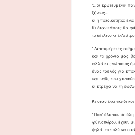
Τ
''...
οι ερωτευμένοι πα
π
ξένους...
τ
Κ
κι η παιδικότητα: έν
β
Κι όταν κάποτε θα φύ
π
το δειλινό κι έν'άστρ
ί
ο
''
Λεπτομέρειες ασήμα
και τα χρόνια μας, 
Απ' το 2004 στο 2014
JUN
28
αλλά κι εγώ ποιος ήμ
Στη διάρκεια της Ολυμπιάδας 
Ολυμπιακό Στάδιο, με ένα μεγ
ένας τρελός για επ
ξαναζήσουν τέτοιες μέρες;».
και κάθε που χτυπού
κι έτρεχα να τη σώσω
Οι "συνέχειες" του ιστορ
MAY
27
Μια εξίσου ευρέως διατυπωμέν
Κι όταν ένα παιδί κοι
συνέχειες. Ότι, δηλαδή, τα ι
ένα μετά το άλλο), σχετίζονται μετ
''
Παρ’ όλο που σε όλη
στο παρελθόν και φθάνει χωρίς δια
Χαρακτηριστικό για το παραπάνω εί
φθινοπώρου, έχουν μι
Αρχαιότητα - Μεσαίωνας - Νεωτερικ
ψηλά, το πολύ να φτά