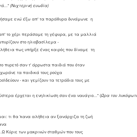
ταν κυρίως απ' την Αίγυπτο, εισαγόταν στην Κωνσταντινούπολη
ά...''
(Νυχτερινή ευωδία)
σιμοποιούνταν για τη γραφή βιβλίων και εγγράφων, καθώς και
. Το τελευταίο γνωστό χρυσόβουλο από πάπυρο αναφέρεται το
πήσαμε ενώ έξω απ' τα παράθυρα δυνάμωνε η
ικό γραφής.
 απ' το χέρι περάσαμε τη γέφυρα, με τα μαλλιά
πυρίζουν στο ηλιοβασίλεμα -
ντίσταση
αλήθεια πως υπήρξε ένας καιρός που δίναμε τη
να 1941 - 1944 δεν πήραν μέρος μόνον οι ένοπλοι και οι
αν τις αντιστασιακές οργανώσεις, αλλά και ολόκληρος ο
οπο πυρετό σαν τ' άρρωστα παιδιά που όταν
τέχνες, θεατρικοί συγγραφείς, συνθέτες, ηθοποιοί,
 χωράνε τα παιδικά τους ρούχα
ι.
ροϊδεύουν - και γεμίζουν τα τετράδια τους με
ι Εφημερίδες του 1940
ύστερα έρχεται η ενηλικίωση σαν ένα ναυάγιο...'' (
Ώρα του λυκόφωτ
αι από φωτογραφίες και εικόνες. Εικόνες εγγράφων και
 επιχειρήσεις του 1940. Νομίζουμε πως δεν χρειάζονται
ναι πάντα μιλούν καλύτερα και σαφέστερα.
αι: τι θα 'κανα αλήθεια αν ξανάρχιζα τη ζωή
υσεία του κόσμου
ανα
υστική που εκατομμύρια ταξιδεύουν για να αφήσουν το
...Ω Κύριε των μακρινών σταθμών που τους
ι αν η Μόνα Λίζα του Ντα Βίντσι δεν είναι ο τύπος σας , τα