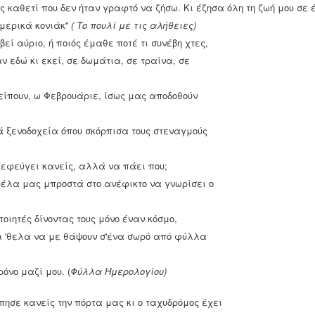
μπορούσαν να τον
ς καθετί που δεν ήταν γραφτό να ζήσω. Κι έζησα όλη τη ζωή μου σε 
μεγάλες διαστάσεις ενώ τα
χαρακτηρίσουν. Το μόνο
Ο αγώνας των αρχαιολόγων για την προστασία
CT
μερικά κονιάκ''
(
Το πουλί με τις αλήθειες)
κατάλοιπά τους
σίγουρο είναι πως πρόκειται
13
της πολιτιστικής κληρονομιάς
προβλημάτισαν ιδιαίτερα ως
για κάτι αληθινά ξεχωριστό
μβεί αύριο, ή ποιός έμαθε ποτέ τι συνέβη χτες,
ατά την διάρκεια του Ελληνοϊταλικού πολέμου (1940-1941),
προς τον τρόπο με τον οποίο
και αξιόλογο, καλλιτέχνης
ν εδώ κι εκεί, σε δωμάτια, σε τραίνα, σε
αρά την αποτελεσματική αντιμετώπιση των Ιταλο-Αλβανικών
θα έπρεπε να μετατραπούν
ευρείας και εξαιρετικής
υνάμεων, η σύμπραξη της ναζιστικής Γερμανίας στο πλευρό
και να επαναχρησιμοποιηθούν
παιδείας, βαθιά
ης Ιταλίας δημιουργούσε αμφιβολίες για πιθανή ήττα της
τα κτήρια αυτά. Πολλά
λείπουν, ω Φεβρουάριε, ίσως μας αποδοθούν
αριστοκρατικό πνεύμα με
λλάδας από τις δυνάμεις του Άξονα.
στέγασαν χώρους πολιτισμού
έργο πολυπολιτισμικό και
δηλαδή μετατράπηκαν σε
δυσερμήνευτο.
ά ξενοδοχεία όπου σκόρπισα τους στεναγμούς
μουσεία.
ξεφεύγει κανείς, αλλά να πάει που;
Οριενταλισμός
PR
τρέλα μας μπροστά στο ανέφικτο να γνωρίσει ο
7
Ο Οριενταλισμός, η νοσταλγία της Ανατολής, η λατρεία
του εξωτικού και του παράδοξου αποτελεί παθολογία του
ποιητές δίνοντας τους μόνο έναν κόσμο,
ομαντισμού. Η μακρινή Ανατολή εξάπτει τη φαντασία και
υροδοτεί το πάθος. Ο Οριενταλισμός υπήρξε το ρεύμα σκέψης
α 'θελα να με θάψουν σ'ένα σωρό από φύλλα
ου παρήγαγαν διανοούμενοι και πολιτικοί, αρχικά της
γγλίας και της Γαλλίας κατά τα τέλη του 18ου αιώνα και
όνο μαζί μου. (
Φύλλα Ημερολογίου)
φορούσε στην Ανατολή.
τύπησε κανείς την πόρτα μας κι ο ταχυδρόμος έχει