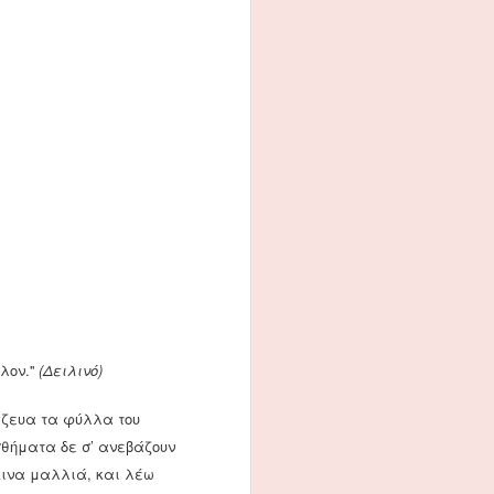
λον.''
(Δειλινό)
μάζευα τα φύλλα του
σθήματα δε σ’ ανεβάζουν
κινα μαλλιά, και λέω