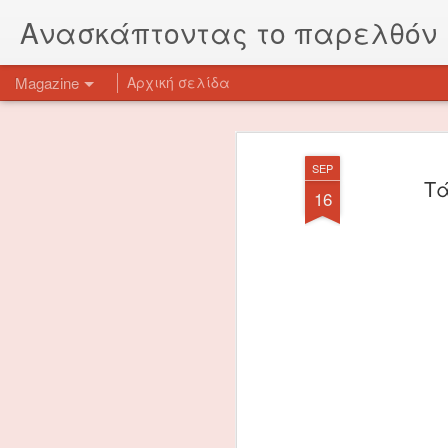
Ανασκάπτοντας το παρελθόν
Magazine
Αρχική σελίδα
SEP
Tά
16