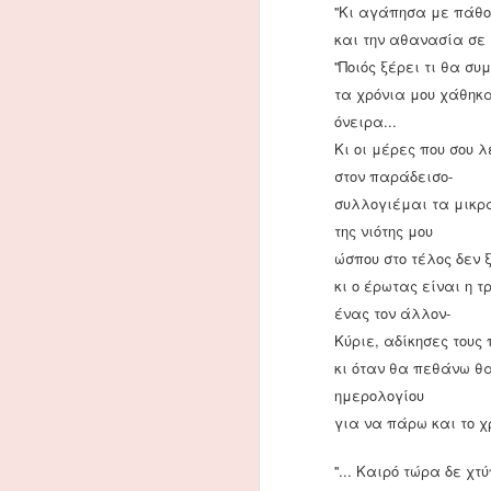
''Κι αγάπησα με πάθο
Κωνσταντινούπολη αλλά
O
και την αθανασία σε 
εγκαταστάθηκε πολύ νωρίς
στο Παρίσι, το 1945.
''Ποιός ξέρει τι θα συ
Κ
τα χρόνια μου χάθηκα
π
όνειρα...
δ
τ
Κι οι μέρες που σου 
Ε
στον παράδεισο-
συλλογιέμαι τα μικρ
της νιότης μου
ώσπου στο τέλος δεν 
A
κι ο έρωτας είναι η 
ένας τον άλλον-
Κύριε, αδίκησες τους 
Ρ
π
κι όταν θα πεθάνω θ
π
ημερολογίου
Α
για να πάρω και το χρ
α
''... Καιρό τώρα δε χ