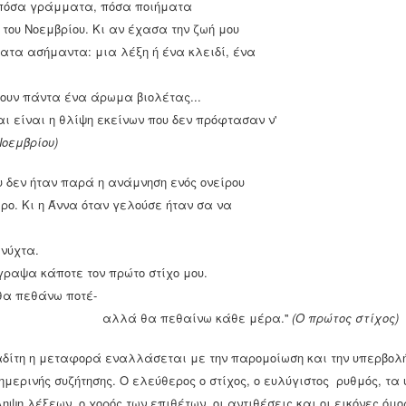
 πόσα γράμματα, πόσα ποιήματα
 του Βυζαντίου"
 του Νοεμβρίου. Κι αν έχασα την ζωή μου
ατα ασήμαντα: μια λέξη ή ένα κλειδί, ένα
α "Κλασσικά Εικονογραφημένα") την ιστορία του αυτοκράτορα
 πως είναι αρκετά ενδιαφέρον και δίνει μια νέα (αν και
σέγγιση της ιστορίας μας.
χουν πάντα ένα άρωμα βιολέτας...
αι είναι η θλίψη εκείνων που δεν πρόφτασαν ν'
Κριτική στο έργο της Frida Kahlo
AR
Νοεμβρίου)
1
H εικόνα και η τέχνη της Φρίντας Κάλο έχουν προβληθεί
ιδιαίτερα από τα Μέσα Μαζικής Ενημέρωσης ενώ η
ου δεν ήταν παρά η ανάμνηση ενός ονείρου
γοραστική αξία της τέχνης της δεν αφορά μόνο στην πώληση
ρο. Κι η Άννα όταν γελούσε ήταν σα να
ων πραγματικών πινάκων και φωτογραφιών, αλλά και σε
ειροπιαστά αντικείμενα που κυμαίνονται από μαγνητάκια
έχρι παπούτσια. Τα αντικείμενα αυτά είναι εύκολο να
 νύχτα.
ρεθούν σε σελίδες στο ίντερνετ, σε τουριστικά μαγαζιά, σε
γραψα κάποτε τον πρώτο στίχο μου.
ωλητήρια μουσείων όπως και σε πολλές άλλου είδους
πιχειρήσεις.
 θα πεθάνω ποτέ-
πεθαίνω κάθε μέρα.''
(Ο πρώτος στίχος)
Δομήνικος Θεοτοκόπουλος (El Greco)
EB
3
βαδίτη η μεταφορά εναλλάσεται με την παρομοίωση και την υπερβο
Ο βενετοκρατούμενος Χάνδακας της Κρήτης (σημερινό
Ηράκλειο), ένας τόπος όπου η μεταβυζαντινή και η δυτική
ημερινής συζήτησης. Ο ελεύθερος ο στίχος, ο ευλύγιστος ρυθμός, τα
έχνη (βενετσιάνικη-αναγεννησιακή) συνυπήρχαν, αποτέλεσε το
ψη λέξεων, ο χορός των επιθέτων, οι αντιθέσεις και οι εικόνες όμ