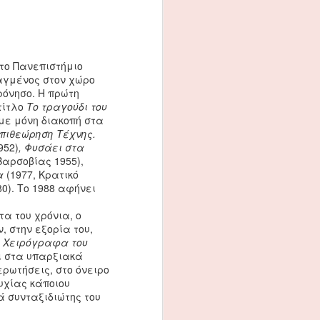
στο Πανεπιστήμιο
αγμένος στον χώρο
ρόνησο. Η πρώτη
τίτλο
Το τραγούδι του
(με μόνη διακοπή στα
πιθεώρηση Τέχνης.
952)
, Φυσάει στα
αρσοβίας 1955),
α
(1977, Κρατικό
80). Το 1988 αφήνει
τα του χρόνια, ο
Η Ακρόπολη των
OCT
, στην εξορία του,
22
Αθηνών: Προπύλαια,
α
Χειρόγραφα του
Παρθενώνας
ι στα υπαρξιακά
Αν θα μπορούσαμε να
ερωτήσεις, στο όνειρο
γυρίσουμε με κάποιο μαγικό ή
υχίας κάποιου
άκρως παραφυσικό τρόπο στο
ά συνταξιδιώτης του
παρελθόν, και συγκεκριμένα