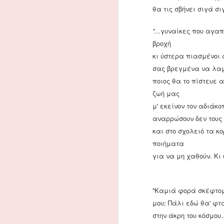
Ο πάπυρος ("ξυλοχάρτιον") προερχό
θα τις σβήνει σιγά σιγ
και θεωρούνταν εκλεκτό υλικό. Χρη
από την αυτοκρατορική γραμματεία
''...
γυναίκες που αγα
1083.
βροχή
Η περγαμηνή ήταν το ακριβότερο υλ
κι ύστερα πιασμένοι
σας βρεγμένα να λαμ
Εικαστικές Τέχνες και Α
NOV
ποιος θα το πίστευε 
4
Στον Εθνικοαπελευθερωτικό Αγώ
ζωή μας
άλλοι αγωνιστές που πλαισίων
μ' εκείνον τον αδιάκ
πνευματικός κόσμος της χώρας. Λογο
αναρρώσουν δεν τους
ζωγράφοι, χαράκτες, δημοσιογράφο
και στο σχολειό τα κο
ποιήματα
Στρατιωτικά Έγγραφα κα
OCT
30
για να μη χαθούν. Κι 
Η δημοσίευση αυτή κυριαρχείτ
εφημερίδων για τις πολεμικές
παραπάνω λόγια, γιατί εικόνες εί
''Καμιά φορά σκέφτομ
Τα 10 πιο επισκέψιμα μο
OCT
μου; Πάλι εδώ θα' φτ
25
Υπάρχει μια γυναίκα τόσο ελκ
στην άκρη του κόσμου
βλέμμα τους πάνω της. Ακόμα κ