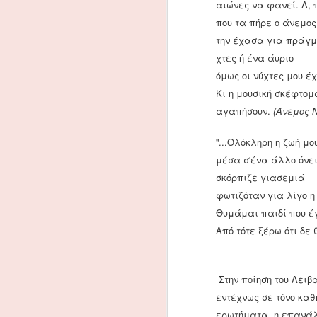
αιώνες να φανεί. Α,
"Ηράκλειος ο Αυτοκράτωρ
που τα πήρε ο άνεμος
MAR
12
την έχασα για πράγμ
Στο διαδίκτυο βρήκαμε (από τ
Ηρακλείου σε κόμικ. Θεωρούμε
χτες ή ένα άυριο
παλαιό τεύχος) πρόταση για την προ
όμως οι νύχτες μου έ
Κι η μουσική σκέφτομ
M
αγαπήσουν.
(Άνεμος 
''...Ολόκληρη η ζωή μ
α
μέσα σ'ένα άλλο όνει
τ
χ
σκόρπιζε γιασεμιά
μ
φωτιζόταν για λίγο η
β
Θυμάμαι παιδί που έ
π
ε
Από τότε ξέρω ότι δε
αλλά θα 
F
Στην ποίηση του Λει
εντέχνως σε τόνο καθ
τ
ερωτήματα, η επανάλη