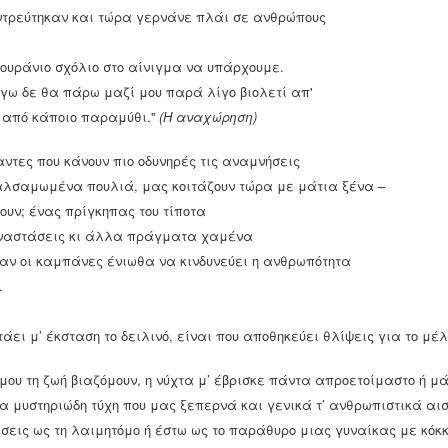
ο πολιτειακό ζήτημα στην Ελλάδα υπήρξε ένα από τα
ντρεύτηκαν και τώρα γερνάνε πλάι σε ανθρώπους
ολυπλοκότερα και δισεπίλυτα προβλήματα. Από την σύσταση
ου ελληνικού κράτους έως το 1974, από τον Όθωνα έως τον
ωνσταντίνο Β΄ τα προβλήματα και οι τριβές με τις εκάστοτε
α ουράνιο σχόλιο στο αίνιγμα να υπάρχουμε.
ασιλικές οικογένειες δεν έπαψαν ποτέ. Η έντονη
γω δε θα πάρω μαζί μου παρά λίγο βιολετί απ'
αρεμβατικότητα του παλατιού στην πολιτική ζωή της χώρας, οι
ο από κάποιο παραμύθι.''
(Η αναχώρηση)
ντριγκες, η αλαζονεία , και η αποχή από την πραγματικότητα
δήγησαν πολλές φορές την χώρα σε έκρυθμες καταστάσεις.
ντες που κάνουν πιο οδυνηρές τις αναμνήσεις
βαλσαμωμένα πουλιά, μας κοιτάζουν τώρα με μάτια ξένα –
ουν; ένας πρίγκηπας του τίποτα
της Αθήνας, ένας εθελοντής καλωσόριζε τους επισκέπτες στο
άφωνο, λέγοντάς τους «να περάσουν καλά, γιατί πότε θα
αναστάσεις κι άλλα πράγματα χαμένα
σαν οι καμπάνες ένιωθα να κινδυνεύει η ανθρωπότητα
.
ικού λόγου
η και εμπεδωμένη άποψη είναι ότι στην ιστορία υπάρχουν
τάει μ’ έκσταση το δειλινό, είναι που αποθηκεύει θλίψεις για το μέλ
στορικά γεγονότα και φαινόμενα εξελίσσονται γραμμικά (το
αξύ τους και ότι μια πολιτισμική-εθνοτική ομάδα εμφανίζεται
 μου τη ζωή βιαζόμουν, η νύχτα μ’ έβρισκε πάντα απροετοίμαστο ή 
κοπή (ιστορικής παρουσίας και μαρτυρίας) ως το παρόν.
ναι το τριμερές σύστημα χρονολόγησης που κυριαρχεί:
α μυστηριώδη τύχη που μας ξεπερνά και γενικά τ’ ανθρωπιστικά αι
ότητα.
σεις ως τη λαιμητόμο ή έστω ως το παράθυρο μιας γυναίκας με κόκ